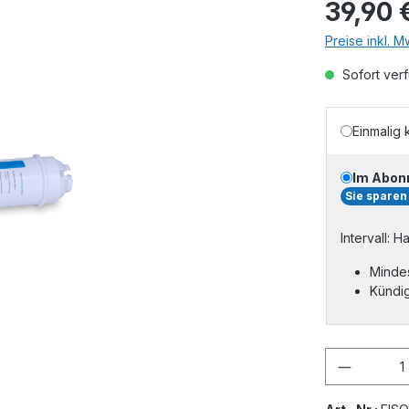
39,90 
Preise inkl. 
Sofort verf
Einmalig 
Im Abon
Sie sparen
Intervall: H
Mindes
Kündig