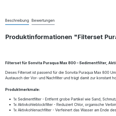
Beschreibung
Bewertungen
Produktinformationen "Filterset P
Filterset für
Sonvita
Puraqua
Max 800
– Sedimentfilter, Akt
Dieses Filterset ist passend f
ür die
Sonvita
Puraqua
Max 800 Umke
Austausch der Vor- und Nachfilter und trägt damit zur konstant h
Produktmerkmale:
1x Sedimentfilter -
Entfernt grobe Partikel wie Sand, Schmu
1x Aktivkohleblockfilter -
Reduziert Chlor, organische Verb
1x Aktivkohlenachfilter -
Verfeinert das Wasser am Ende des 