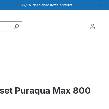
99,5% der Schadstoffe entfernt
erset Puraqua Max 800