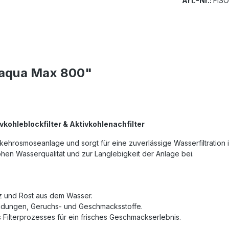
Art.-Nr.:
FIS
uraqua Max 800"
ivkohleblockfilter & Aktivkohlenachfilter
hrosmoseanlage und sorgt für eine zuverlässige Wasserfiltration i
ohen Wasserqualität und zur Langlebigkeit der Anlage bei.
tz und Rost aus dem Wasser.
indungen, Geruchs- und Geschmacksstoffe.
Filterprozesses für ein frisches Geschmackserlebnis.