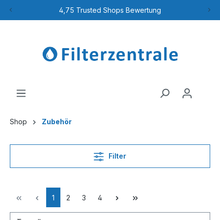
4,75 Trusted Shops Bewertung
Shop
Zubehör
Filter
1
2
3
4