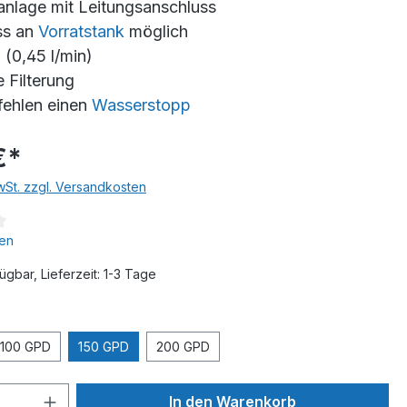
nlage mit Leitungsanschluss
ss an
Vorratstank
möglich
(0,45 l/min)
e Filterung
fehlen einen
Wasserstopp
€*
MwSt. zzgl. Versandkosten
en
ügbar, Lieferzeit: 1-3 Tage
100 GPD
150 GPD
200 GPD
In den Warenkorb