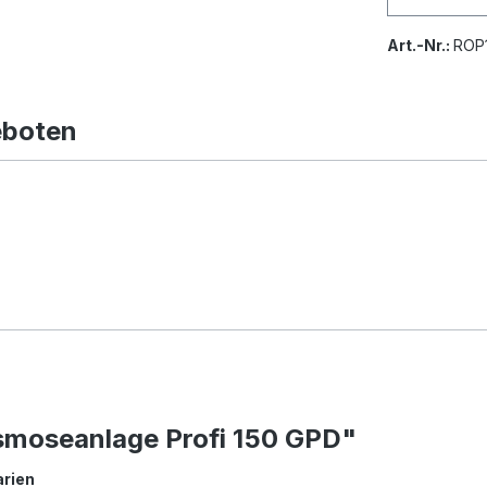
Art.-Nr.:
ROP
eboten
Osmoseanlage Profi 150 GPD"
arien