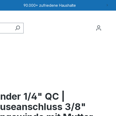
99,5% der Schadstoffe entfernt
nder 1/4" QC |
useanschluss 3/8"