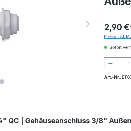
Auße
2,90 €
Preise inkl. 
Sofort verf
Art.-Nr.:
ET0
/4" QC | Gehäuseanschluss 3/8" Auße