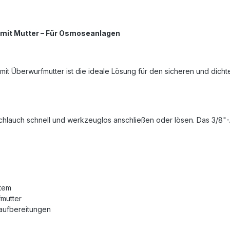
 mit Mutter
– F
ür Osmoseanlagen
it Überwurfmutter ist die ideale Lösung für den sicheren und dich
chlauch schnell und werkzeuglos anschließen oder lösen. Das 3/8"-
stem
mutter
aufbereitungen