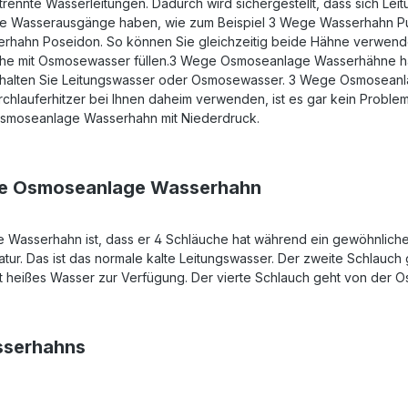
ennte Wasserleitungen. Dadurch wird sichergestellt, dass sich Le
te Wasserausgänge haben, wie zum Beispiel 3 Wege Wasserhahn Pu
hahn Poseidon. So können Sie gleichzeitig beide Hähne verwenden:
asche mit Osmosewasser füllen.3 Wege Osmoseanlage Wasserhähne ha
rhalten Sie Leitungswasser oder Osmosewasser. 3 Wege Osmosean
chlauferhitzer bei Ihnen daheim verwenden, ist es gar kein Problem
smoseanlage Wasserhahn mit Niederdruck.
ege Osmoseanlage Wasserhahn
Wasserhahn ist, dass er 4 Schläuche hat während ein gewöhnlic
matur. Das ist das normale kalte Leitungswasser. Der zweite Schlauc
ellt heißes Wasser zur Verfügung. Der vierte Schlauch geht von der
sserhahns