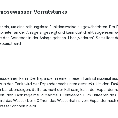
smosewasser-Vorratstanks
t sein, um eine reibungslose Funktionsweise zu gewährleisten. Der
ometer an der Anlage angezeigt und kann dort direkt abgelesen wer
 Betriebes in der Anlage geht ca. 1 bar „verloren“. Somit liegt d
epumpt wird.
h ausdehnen kann. Der Expander in einem neuen Tank ist maximal aus
rs in den Tank wird der Expander nach unten gedrückt. Um den Tan
ar übersteigen. Sollte es nicht der Fall sein, kann der Expander n
ert, den Tank regelmäßig maximal zu entleeren. Fürs Entleeren de
ird das Wasser beim Öffnen des Wasserhahns vom Expander nach ob
asser drinnen bleibt.