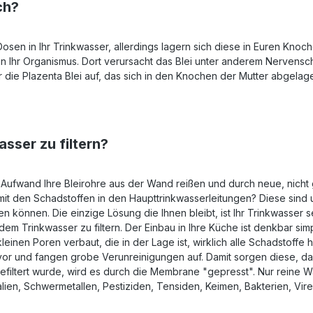
ch?
 Dosen in Ihr Trinkwasser, allerdings lagern sich diese in Euren Kn
 in Ihr Organismus. Dort verursacht das Blei unter anderem Nervensc
e Plazenta Blei auf, das sich in den Knochen der Mutter abgelagert
sser zu filtern?
m Aufwand Ihre Bleirohre aus der Wand reißen und durch neue, nicht
mit den Schadstoffen in den Haupttrinkwasserleitungen? Diese sind u
 können. Die einzige Lösung die Ihnen bleibt, ist Ihr Trinkwasser s
dem Trinkwasser zu filtern. Der Einbau in Ihre Küche ist denkbar si
inen Poren verbaut, die in der Lage ist, wirklich alle Schadstoffe
al vor und fangen grobe Verunreinigungen auf. Damit sorgen diese, d
iltert wurde, wird es durch die Membrane "gepresst". Nur reine W
alien, Schwermetallen, Pestiziden, Tensiden, Keimen, Bakterien, V