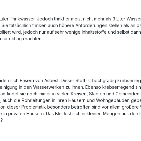
Liter Trinkwasser. Jedoch trinkt er meist nicht mehr als 3 Liter Wa
s Sie tatsächlich trinken auch höhere Anforderungen stellen als a
liert wird, jedoch nur auf sehr wenige Inhaltsstoffe und selbst dan
für richtig erachten.
inden sich Fasern von Asbest. Dieser Stoff ist hochgradig krebserre
einigung in den Wasserwerken zu Ihnen. Ebenso krebserregend sind
an findet sie noch immer in vielen Kreisen, Städten und Gemeinden,
fe; auch die Rohrleitungen in Ihren Häusern und Wohngebäuden gebe
on dieser Problematik besonders betroffen sind vor allem größere S
e in privaten Häusern. Das Blei löst sich in kleinen Mengen aus den 
h?