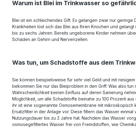
Warum ist Blei im Trinkwasser so gefährli
Blei ist ein schleichendes Gift. Es gelangen zwar nur geringe
Krankheiten löst sich das Blei aus Ihren Knochen und gelangt
bis zu sechs Jahren. Bereits ungeborene Kinder nehmen über di
Schäden an Gehirn und Nervenzellen.
Was tun, um Schadstoffe aus dem Trinkwa
Sie können beispielsweise für sehr viel Geld und mit riesige
bekommen Sie nur das Bleiproblem in den Griff. Was also tun 
Wahrscheinlichkeit keinen Einfluss auf deren Sanierung nehmen
Möglichkeit, um alle Schadstoffe beinahe zu 100 Prozent aus 
ihr ist eine sogenannte Osmosemembrane mit mikroskopisch kle
Ersatzfilter in der Anlage vor. Diese filtern das Wasser einm
Nutzungsdauer bis zu 2 Jahre hat. Nachdem das Wasser vorgef
osmosegefiltertes Wasser frei von Fremdstoffen, wie Chemik