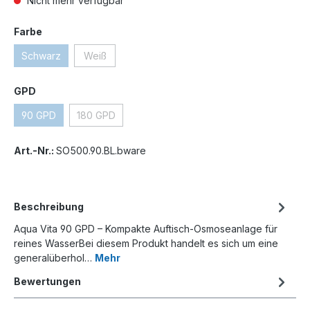
Nicht mehr verfügbar
Farbe
Schwarz
Weiß
GPD
90 GPD
180 GPD
Art.-Nr.:
SO500.90.BL.bware
Beschreibung
Aqua Vita 90 GPD – Kompakte Auftisch-Osmoseanlage für
reines WasserBei diesem Produkt handelt es sich um eine
generalüberhol…
Mehr
Bewertungen